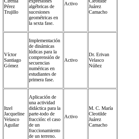
Cirenia
expresiones
Cleotilde
Activo
Pérez
algébricas de
Juárez
Trujillo
sucesiones
Camacho
geométricas en
la sexta fase.
Implementación
de dinámicas
lúdicas para la
Víctor
Dr. Erivan
comprensión de
Santiago
Activo
Velasco
secuencias
Gómez
Núñez
numéricas en
estudiantes de
primera fase.
Aplicación de
una actividad
Itzel
didáctica para la
M. C. María
Jacqueline
parte-todo de
Cleotilde
Activo
Velasco
fracción: el caso
Juárez
Aguilar
de un
Camacho
fraccionamiento
de un terreno.