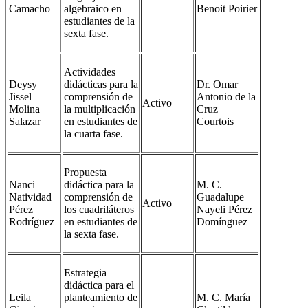
Camacho
algebraico en
Benoit Poirier
estudiantes de la
sexta fase.
Actividades
Deysy
didácticas para la
Dr. Omar
Jissel
comprensión de
Antonio de la
Activo
Molina
la multiplicación
Cruz
Salazar
en estudiantes de
Courtois
la cuarta fase.
Propuesta
Nanci
didáctica para la
M. C.
Natividad
comprensión de
Guadalupe
Activo
Pérez
los cuadriláteros
Nayeli Pérez
Rodríguez
en estudiantes de
Domínguez
la sexta fase.
Estrategia
didáctica para el
Leila
planteamiento de
M. C. María