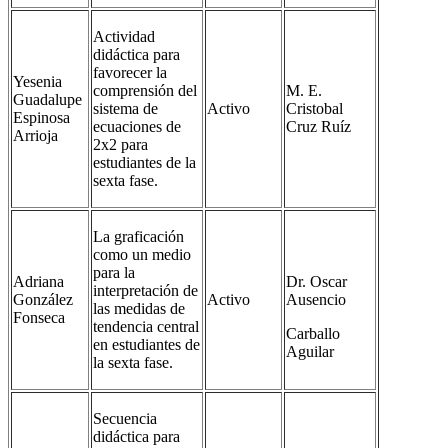
Actividad
didáctica para
favorecer la
Yesenia
comprensión del
M. E.
Guadalupe
sistema de
Activo
Cristobal
Espinosa
ecuaciones de
Cruz Ruíz
Arrioja
2x2 para
estudiantes de la
sexta fase.
La graficación
como un medio
para la
Adriana
Dr. Oscar
interpretación de
González
Activo
Ausencio
las medidas de
Fonseca
tendencia central
Carballo
en estudiantes de
Aguilar
la sexta fase.
Secuencia
didáctica para