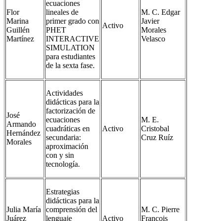
ecuaciones
Flor
lineales de
M. C. Edgar
Marina
primer grado con
Javier
Activo
Guillén
PHET
Morales
Martínez
INTERACTIVE
Velasco
SIMULATION
para estudiantes
de la sexta fase.
Actividades
didácticas para la
factorización de
José
ecuaciones
M. E.
Armando
cuadráticas en
Activo
Cristobal
Hernández
secundaria:
Cruz Ruíz
Morales
aproximación
con y sin
tecnología.
Estrategias
didácticas para la
Julia María
comprensión del
M. C. Pierre
Juárez
lenguaje
Activo
Francois