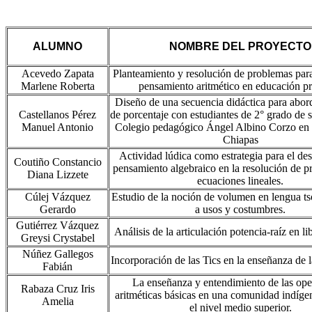
ALUMNO
NOMBRE DEL PROYECTO
Acevedo Zapata
Planteamiento y resolución de problemas para
Marlene Roberta
pensamiento aritmético en educación pr
Diseño de una secuencia didáctica para abor
Castellanos Pérez
de porcentaje con estudiantes de 2° grado de 
Manuel Antonio
Colegio pedagógico Ángel Albino Corzo en 
Chiapas
Actividad lúdica como estrategia para el de
Coutiño Constancio
pensamiento algebraico en la resolución de 
Diana Lizzete
ecuaciones lineales.
Cúlej Vázquez
Estudio de la noción de volumen en lengua tso
Gerardo
a usos y costumbres.
Gutiérrez Vázquez
Análisis de la articulación potencia-raíz en li
Greysi Crystabel
Núñez Gallegos
Incorporación de las Tics en la enseñanza de l
Fabián
La enseñanza y entendimiento de las ope
Rabaza Cruz Iris
aritméticas básicas en una comunidad indígen
Amelia
el nivel medio superior.