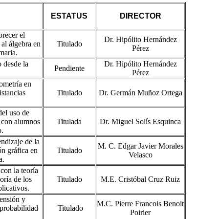
ESTATUS
DIRECTOR
recer el
Dr. Hipólito Hernández
 al álgebra en
Titulado
Pérez
maria.
 desde la
Dr. Hipólito Hernández
Pendiente
Pérez
nometría en
istancias
Titulado
Dr. Germán Muñoz Ortega
del uso de
s con alumnos
Titulada
Dr. Miguel Solís Esquinca
o.
ndizaje de la
M. C. Edgar Javier Morales
ón gráfica en
Titulado
Velasco
a.
con la teoría
oría de los
Titulado
M.E. Cristóbal Cruz Ruiz
licativos.
ensión y
M.C. Pierre Francois Benoit
 probabilidad
Titulado
Poirier