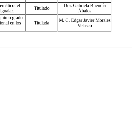
emático: el
Dra. Gabriela Buendía
Titulado
igualar.
Ábalos
 quinto grado
M. C. Edgar Javier Morales
ional en los
Titulada
Velasco