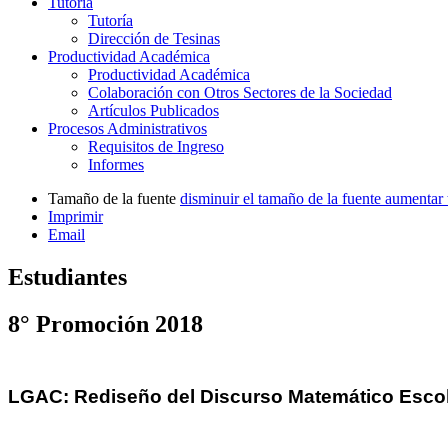
Tutoría
Tutoría
Dirección de Tesinas
Productividad Académica
Productividad Académica
Colaboración con Otros Sectores de la Sociedad
Artículos Publicados
Procesos Administrativos
Requisitos de Ingreso
Informes
Tamaño de la fuente
disminuir el tamaño de la fuente
aumentar 
Imprimir
Email
Estudiantes
8° Promoción 2018
LGAC: Rediseño del Discurso Matemático Esco