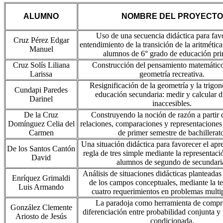
ALUMNO
NOMBRE DEL PROYECTO
Uso de una secuencia didáctica para favo
Cruz Pérez Edgar
entendimiento de la transición de la aritmética
Manuel
alumnos de 6° grado de educación pri
Cruz Solís Liliana
Construcción del pensamiento matemático
Larissa
geometría recreativa.
Resignificación de la geometría y la trigo
Cundapi Paredes
educación secundaria: medir y calcular d
Darinel
inaccesibles.
De la Cruz
Construyendo la noción de razón a partir 
Domínguez Celia del
relaciones, comparaciones y representacione
Carmen
de primer semestre de bachillerat
Una situación didáctica para favorecer el apre
De los Santos Cantón
regla de tres simple mediante la representaci
David
alumnos de segundo de secundari
Análisis de situaciones didácticas planteadas 
Enríquez Grimaldi
de los campos conceptuales, mediante la te
Luis Armando
cuatro requerimientos en problemas multip
La paradoja como herramienta de compr
González Clemente
diferenciación entre probabilidad conjunta y
Ariosto de Jesús
condicionada.