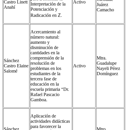
Castro Linett
Activo
Interpretación de la
Juárez
Anahí
Potenciación y
Camacho
Radicación en ℤ.
Acercamiento al
número natural:
aumento y
disminución de
cantidades en la
comprensión de la
Mtra.
Sánchez
resolución de
Guadalupe
Castro Elaine
Activo
problemas en los
Nayeli Pérez
Salomé
estudiantes de la
Domínguez
tercera fase de
educación en la
escuela primaria “Dr.
Rafael Pascacio
Gamboa.
Aplicación de
actividades didácticas
para favorecer la
Sánchez
Mtro.