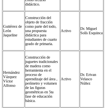
didáctico.
Construcción del
objeto de fracción
Gutiérrez de
como parte del todo,
Dr. Miguel
León
una propuesta
Activo
Solís Esquinca
Jaqueline
didáctica para
estudiantes de cuarto
grado de primaria.
Construcción de
juguetes tradicionales
de madera como
herramienta en el
Hernández
proceso de
Dr. Erivan
Vázquez
aprendizaje del área ,
Activo
Velasco
Víctor
perímetro y volumen
Núñez
Alfonso
de las figuras
geométricas en 5ta
fase de educación
básica.