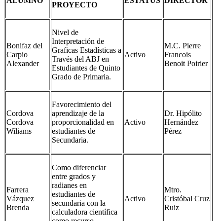
ALUMNO
ESTATUS
DIRECTOR
PROYECTO
Nivel de
Interpretación de
Bonifaz del
M.C. Pierre
Graficas Estadísticas a
Carpio
Activo
Francois
Través del ABJ en
Alexander
Benoit Poirier
Estudiantes de Quinto
Grado de Primaria.
Favorecimiento del
Cordova
aprendizaje de la
Dr. Hipólito
Cordova
proporcionalidad en
Activo
Hernández
Wiliams
estudiantes de
Pérez
Secundaria.
Como diferenciar
entre grados y
radianes en
Farrera
Mtro.
estudiantes de
Vázquez
Activo
Cristóbal Cruz
secundaria con la
Brenda
Ruiz
calculadora científica
como recurso