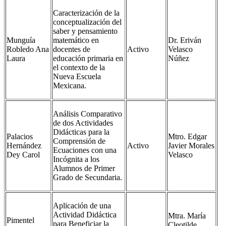
Caracterización de la
conceptualización del
saber y pensamiento
Munguía
matemático en
Dr. Eriván
Robledo Ana
docentes de
Activo
Velasco
Laura
educación primaria en
Núñez
el contexto de la
Nueva Escuela
Mexicana.
Análisis Comparativo
de dos Actividades
Didácticas para la
Palacios
Mtro. Edgar
Comprensión de
Hernández
Activo
Javier Morales
Ecuaciones con una
Dey Carol
Velasco
Incógnita a los
Alumnos de Primer
Grado de Secundaria.
Aplicación de una
Actividad Didáctica
Mtra. María
Pimentel
para Beneficiar la
Cleotilde